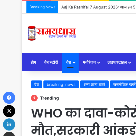
Breaking News
Aaj Ka Rashifal 7 August 2026: आज इन 5 राशिय
होम
वेब स्टोरी
देश
मनोरंजन
लाइफस्टाइल
देश
breaking_news
अन्य ताजा खबरें
राजनीतिक खबरें
Facebook
Trending
X
WHO का दावा-कोरोन
LinkedIn
मौत,सरकारी आंकड़ों
Share via Email