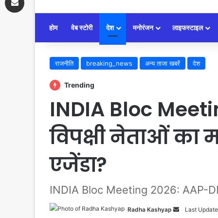
होम
वेब स्टोरी
देश
मनोरंजन
लाइफस्टाइल
राजनीति
breaking_news
अन्य ताजा खबरें
देश
Trending
INDIA Bloc Meeti
विपक्षी नेताओं का 
एजेंडा?
INDIA Bloc Meeting 2026: AAP-DMK की द
Radha Kashyap
Send
Last Update