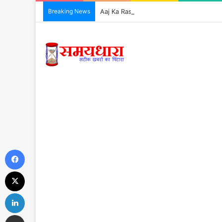
Breaking News
Aaj Ka Rashifal 7 August 2026: आज इन 5 राशिय
Facebook
X
LinkedIn
Share via Email