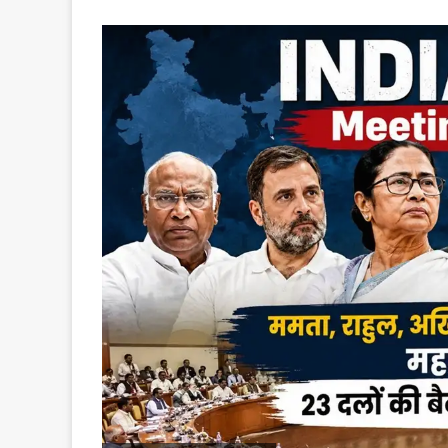
an
email