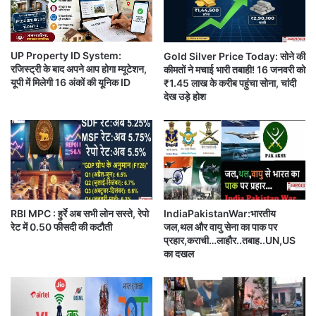
,
डि
4
त
.
को
5
UP Property ID System:
Gold Silver Price Today: सोने की
स
रजिस्ट्री के बाद अपने आप होगा म्यूटेशन,
कीमतों ने मचाई भारी तबाही! 16 जनवरी को
ला
र
यूपी में मिलेगी 16 अंकों की यूनिक ID
₹1.45 लाख के करीब पहुंचा सोना, चांदी
ख
का
देख उड़े होश
क
री
रो
ऑ
सरकारी आंकड़ों के अनुसार मार्च माह में खुदरा मुद्रास्फीति 6.95
ड़
फि
का
स
प्रतिशत थी जोकि अप्रैल में छलांग लगाने ते हुए 7.79 प्रतिशत
नि
में
पर पहुंच गई(
Retail-Inflation-in-April-2022-hike-by-
वे
घु
श
7.79-percent-highest-in-8-years)
है।
स
कों
आ
RBI MPC : हुर्रे अब सभी लोन सस्ते, रेपो
IndiaPakistanWar:भारतीय
को
तं
रेट में 0.50 फीसदी की कटौती
जल,थल और वायु सेना का पाक पर
खुदरा महंगाई दर में आया यह उछाल मुख्‍यत: ईधन और
खाद्य
घा
कि
प्रहार,कराची…लाहौर..तबाह..UN,US
टा
यों
पदार्थों की बढ़ती कीमतों
के कारण माना जा रहा है।
का दखल
ने
गो
ली
मा