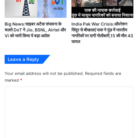
री
टमाटर ने किये ग्राहकों के गाल-लाल, 100 पार
Big News:साइबर अटैक संभावना के
India Pak War Crisis:ऑपरेशन
पहुंचा दाम
चलते DoT ने Jio, BSNL, Airtel और
सिंदूर से बौखलाएं पाक ने पुंछ में भारतीय
Vi को जारी किया ये बड़ा आदेश
नागरिकों पर दागी गोलीबारी,15 की मौत 43
घायल
उपभोक्‍ता मूल्‍य आधारित महंगाई आंकड़ा (
consumer price-
Leave a Reply
based inflation figure
) लगातार चौथे माह रिजर्व बैंक की
Your email address will not be published.
Required fields are
ऊपरी सहनशीलता सीमा (
Upper tolerance limit
) से
marked
*
काफी ऊपर रहा।
C
गौरतलब है कि केंद्र सरकार ने रिजर्व बैंक को खुदरा महंगाई दर दो
o
m
फीसदी से छह फीसदी के बीच रखने का आदेश दिया है. आंकड़ों के
m
अनुसार खाद्य मुद्रास्‍फीति जो उपभोक्‍ता मूल्‍य सूचकांक
e
(CPI)बॉस्‍केट का लगभग आधा है, अप्रैल में कई महीनों के उच्‍च
n