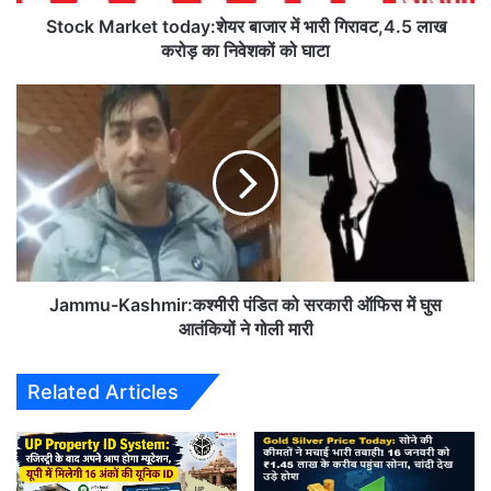
k
e
Stock Market today:शेयर बाजार में भारी गिरावट,4.5 लाख
t
करोड़ का निवेशकों को घाटा
t
o
J
d
a
a
m
y
m
:
u
शे
-
य
K
र
a
बा
s
जा
h
Jammu-Kashmir:कश्मीरी पंडित को सरकारी ऑफिस में घुस
र
m
आतंकियों ने गोली मारी
में
i
भा
r
Related Articles
री
:
गि
क
रा
श्मी
व
री
ट
पं