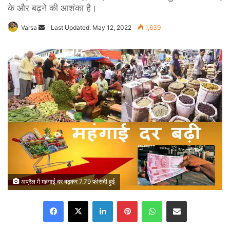
के और बढ़ने की आशंका है।
Varsa
Send
Last Updated: May 12, 2022
1,639
an
email
अप्रैल में महंगाई दर बढ़कर 7.79 फीसदी हुई
Facebook
X
LinkedIn
Pinterest
WhatsApp
Share via Email