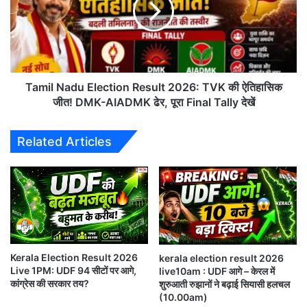
2026:
TVK
की
ऐतिहासिक
जीत!
DMK-
Tamil Nadu Election Result 2026: TVK की ऐतिहासिक
AIADMK
जीत! DMK-AIADMK ढेर, पूरा Final Tally देखें
ढेर,
पूरा
Related Articles
Final
Tally
देखें
Kerala Election Result 2026
kerala election result 2026
Live 1PM: UDF 94 सीटों पर आगे,
live10am : UDF आगे – केरल में
कांग्रेस की सरकार तय?
शुरुआती रुझानों ने बढ़ाई सियासी हलचल
(10.00am)