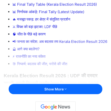
📊 Final Tally Table (Kerala Election Result 2026)
📊 निर्णायक आंकड़े: Final Tally (Latest Update)
🔥 मजबूत पकड़: हर क्षेत्र में संतुलित प्रदर्शन
⚔️ विपक्ष को बड़ा झटका: LDF पीछे
🧠 जीत के पीछे बड़े कारण
📢 जनता का संदेश: अब बदलाव तय Kerala Election Result 2026
🔮 आगे क्या बदलेगा?
⚡ राजनीति का नया संकेत
🎯 निष्कर्ष: बदलाव की जीत, भरोसे की जीत
Kerala Election Result 2026 : UDF की दमदार
वापसी, बदली सियासी तस्वीर
केरल विधानसभा चुनाव 2026
Show More
(
Kerala Election Result 2026
) के अंतिम नतीजों ने
राज्य की राजनीति में बड़ा बदलाव ला दिया है।
लंबे समय तक चले
कड़े मुकाबले, बदलते रुझानों और राजनीतिक रणनीतियों के बाद