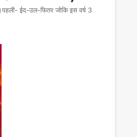
ी है।पहली- ईद-उल-फितर जोकि इस वर्ष 3