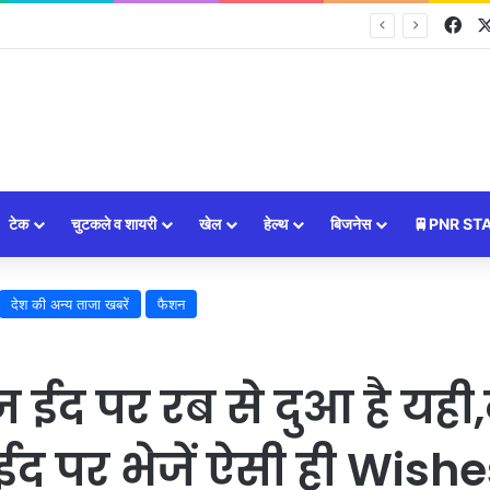
Fa
ों की चमकेगी किस्मत, जानें सभी 12 राशियों का भविष्यफल
टेक
चुटकले व शायरी
खेल
हेल्थ
बिजनेस
🚆PNR ST
देश की अन्य ताजा खबरें
फैशन
ईद पर रब से दुआ है यही
’,ईद पर भेजें ऐसी ही Wis