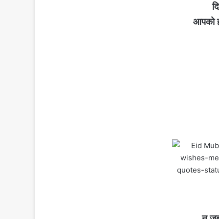
दि
आपको ह
न जु