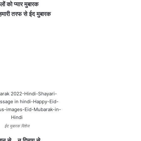
लों को प्यार मुबारक
मारी तरफ से ईद मुबारक
ईद मुबारक विशेज
बान से… न दिमाग से…