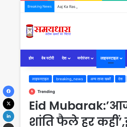
Breaking News
Aaj Ka Rashifal 7 August 2026: आज इन 5 राशिय
होम
वेब स्टोरी
देश
मनोरंजन
लाइफस्टाइल
लाइफस्टाइल
breaking_news
अन्य ताजा खबरें
देश
Facebook
Trending
X
Eid Mubarak:’आज 
LinkedIn
शांति फैले हर कहीं
Share via Email