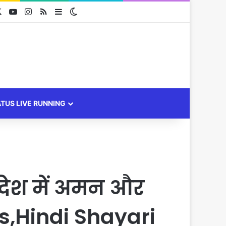
cebook
X
YouTube
Instagram
RSS
Sidebar
Switch skin
ATUS LIVE RUNNING
,देश में अमन और
hes,Hindi Shayari