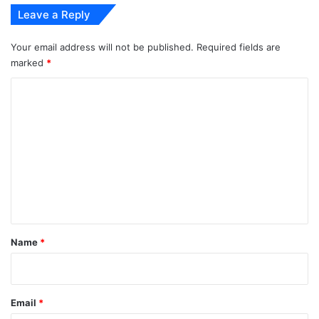
Leave a Reply
Your email address will not be published.
Required fields are
marked
*
#सुप्रभात
motivation quote in hindi
C
o
saturday thoughts in hindi
saturday vibes
m
suprbhat
suvichar in hindi
विचार
m
शनिवार सुविचार
e
n
t
*
Name
*
Email
*