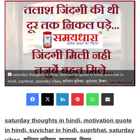
email
saturday thoughts in hindi, motivation quote in hindi, suvichar in
hindi, suprbhat, saturday vibes, शनिवार सुविचार, सुप्रभात, विचार,
Facebook
X
LinkedIn
Pinterest
WhatsApp
Share via Email
saturday thoughts in hindi, motivation quote
in hindi, suvichar in hindi, suprbhat, saturday
vibes, शनिवार सुविचार, सुप्रभात, विचार,