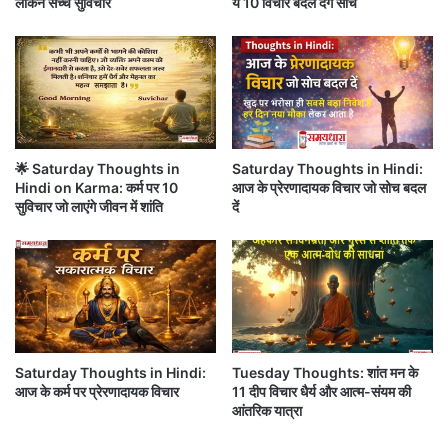
लेकिन सच्चे सुविचार
ये 10 विचार बदल देंगे सोच
प
आ
आपकी heartbeat है…
हुँ
प
चा
का
एं
Monday Thoughts : अच्छा दिखने के लिए नहीं, किन्तु अच्छा
अ
गे
ग
बनने के लिए जिओ..
..
ला
स
प्ता
🌟 Saturday Thoughts in
Saturday Thoughts in Hindi:
ह
Hindi on Karma: कर्म पर 10
आज के प्रेरणादायक विचार जो सोच बदल
सुविचार जो लाएंगे जीवन में शांति
दें
आपको यह खबर कैसी लगी?
अगर आपको यह जानकारी पसंद आई है, तो इसे
अपने WhatsApp दोस्तों के साथ जरूर शेयर
करें।
Saturday Thoughts in Hindi:
Tuesday Thoughts: शांत मन के
आज के कर्म पर प्रेरणादायक विचार
11 दीप विचार धैर्य और आत्म-संयम की
ऐसी ही और ताज़ा खबरों के लिए 'समयधारा'
आंतरिक यात्रा
(Samaydhara) से जुड़े रहें।