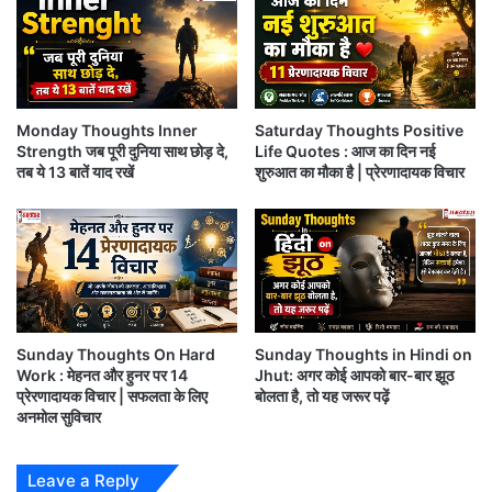
के
पु
रा
Tuesday Thoughts : अपमान करना किसी के “स्वभाव”
ने
में हो सकता है
नो
ट
Monday Thoughts Inner
Saturday Thoughts Positive
?
Sunday Thoughts : जिंदगी में सबसे ज्यादा दुःख देता है
Strength जब पूरी दुनिया साथ छोड़ दे,
Life Quotes : आज का दिन नई
जा
तब ये 13 बातें याद रखें
शुरुआत का मौका है | प्रेरणादायक विचार
“बीता हुआ सुख”
नें
स
च्चा
Saturday Motivation: मैं सही निर्णय लेने में विश्वास नहीं
ई
करता…।।
Sunday Thoughts On Hard
Sunday Thoughts in Hindi on
Work : मेहनत और हुनर पर 14
Jhut: अगर कोई आपको बार-बार झूठ
प्रेरणादायक विचार | सफलता के लिए
बोलता है, तो यह जरूर पढ़ें
अनमोल सुविचार
आपको यह खबर कैसी लगी?
Leave a Reply