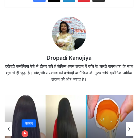
Dropadi Kanojiya
वो भी सिर्फ इसलिए कि कोई आपको
द्रोपदी कनौजिया पेशे से टीचर रही है लेकिन अपने लेखन में रुचि के चलते समयधारा के साथ
शुरू से ही जुड़ी है। शांत,सौम्य स्वभाव की द्रोपदी कनौजिया की मुख्य रूचि दार्शनिक,धार्मिक
उसका श्रेय नहीं देता।
लेखन की ओर ज्यादा है।
खूबी और खामी…
दोनों ही होती है हर इंसान में.!!
फैशन