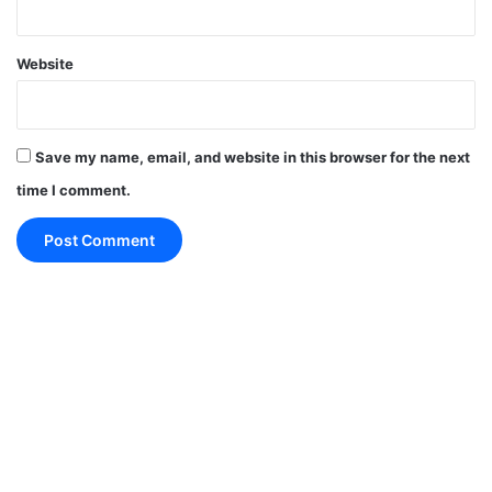
ऐसी ही और ताज़ा खबरों के लिए 'समयधारा'
(Samaydhara) से जुड़े रहें।
Website
Save my name, email, and website in this browser for the next
goodmorning messages
time I comment.
motivational quotes
tuesday-thoughts