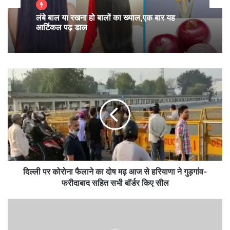
लंबे बाल या रखना हो बालों का ख्याल,एक बार यह
आर्टिकल पढ़ डाल
यह Thoughts भी पढ़े :
Saturday Thoughts : जब तक जीना ,तब तक
दि
ल्ली
सीखना,अनुभव ही जिंदगी में सर्वश्रेष्ठ..
प
र
Wednesday Thoughts : मन ऐसा रखो कि किसी को बुरा न
को
रो
लगे…
ना
फै
Saturday Thoughts : मन का झुकना बहुत जरूरी है, केवल
ला
ने
दिल्ली पर कोरोना फैलाने का दोष मढ़ आज से हरियाणा ने गुड़गांव-
सर झुकाने से….
का
फरीदाबाद सहित सभी बॉर्डर किए सील
दो
ष
Friday Thoughts : बस एक तज़ुर्बा लिया है ज़िन्दगी से..
को
म
रो
अपनो के नज़दीक रहना है..
ढ़
ना