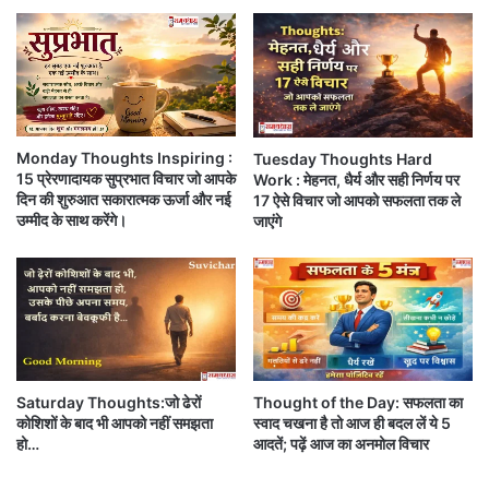
स
रे
Morning Thoughts : फर्क सिर्फ सोच का होता हैं..
भी
रि
बॉ
कॉ
सकारात्मक या नकारात्मक…!
र्ड
र्ड
र
,
कि
Morning Thoughts : शांति के समान कोई तप नही है,
-
ए
2
संतोष से…
Monday Thoughts Inspiring :
Tuesday Thoughts Hard
सी
.
15 प्रेरणादायक सुप्रभात विचार जो आपके
Work : मेहनत, धैर्य और सही निर्णय पर
ल
1
दिन की शुरुआत सकारात्मक ऊर्जा और नई
17 ऐसे विचार जो आपको सफलता तक ले
से
Monday Thoughts : होकर मायूस न यूँ, शाम की तरह
उम्मीद के साथ करेंगे।
जाएंगे
1
ढलते रहिये,जिंदगी एक भोर है..
.
9
प
Saturday Thought’s : मत कर यकीन किसी पर यहाँ
र
पलभर की मुलाकात में…!!
सें
ट
त
Saturday Thoughts:जो ढेरों
Thought of the Day: सफलता का
Sunday Thoughts : हौसले के तरकश में कोशिश का वो तीर
क
कोशिशों के बाद भी आपको नहीं समझता
स्वाद चखना है तो आज ही बदल लें ये 5
ज़िंदा रखो, हार जाओ चाहे
र
हो…
आदतें; पढ़ें आज का अनमोल विचार
ह
ने