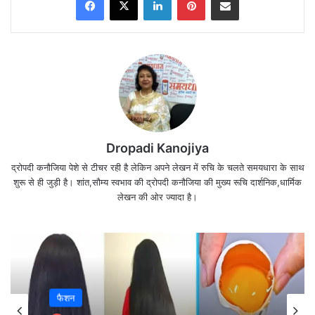
Dropadi Kanojiya
एक सुखद जीवन के लिए
द्रोपदी कनौजिया पेशे से टीचर रही है लेकिन अपने लेखन में रुचि के चलते समयधारा के साथ
मस्तिष्क में सत्यता,
शुरू से ही जुड़ी है। शांत,सौम्य स्वभाव की द्रोपदी कनौजिया की मुख्य रूचि दार्शनिक,धार्मिक
होठों पर प्रसन्नता और
लेखन की ओर ज्यादा है।
हृदय में पवित्रता जरूरी हैं।
जिसका मन मस्त है..!
उसके पास समस्त है
फैशन