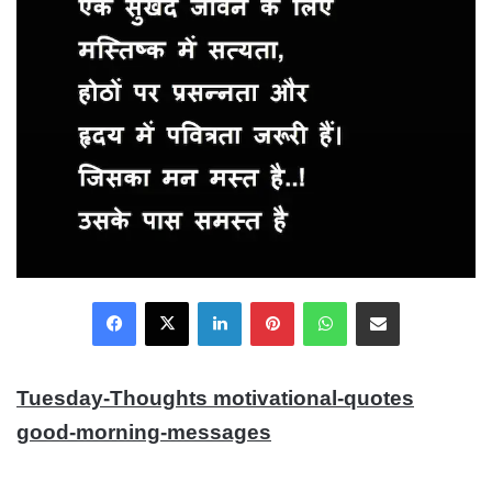
Facebook
X
LinkedIn
Pinterest
WhatsApp
Share via Email
Tuesday-Thoughts motivational-quotes
good-morning-messages