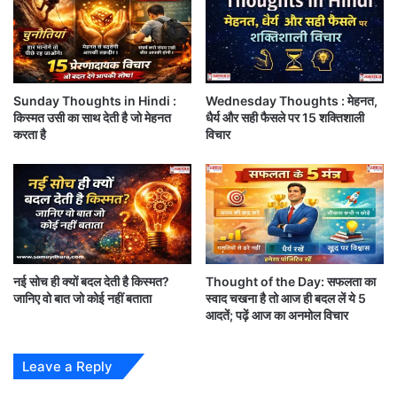
उ
,
Wednesday Thoughts : प्रत्येक व्यक्ति अलग होता है,
न
बु
लो
हर किसी की क्षमता और कमजोरियां
ध
ड
वा
र
Sunday Thoughts in Hindi :
Wednesday Thoughts : मेहनत,
Monday Thoughts : कटीली झाड़ियों पर ठहरी हुई बूंदों ने
किस्मत उसी का साथ देती है जो मेहनत
धैर्य और सही फैसले पर 15 शक्तिशाली
बस यही बताया है….,
करता है
विचार
Sunday Thoughts : वक्त और किस्मत पर कभी घमंड मत
करों
नई सोच ही क्यों बदल देती है किस्मत?
Thought of the Day: सफलता का
जानिए वो बात जो कोई नहीं बताता
स्वाद चखना है तो आज ही बदल लें ये 5
आदतें; पढ़ें आज का अनमोल विचार
Leave a Reply
आपको यह खबर कैसी लगी?