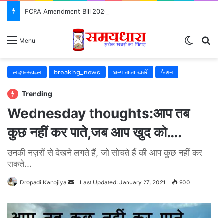
FCRA Amendment Bill 2026: NGO के लिए क्या बदलेगा? जानिए 12 बड़े बदलाव
Switch
S
Menu
लाइफस्टाइल
breaking_news
अन्य ताजा खबरें
फैशन
Trending
Wednesday thoughts:आप तब
कुछ नहीं कर पाते,जब आप खुद को….
उनकी नज़रों से देखने लगते हैं, जो सोचते हैं की आप कुछ नहीं कर
सकते...
Dropadi Kanojiya
Send
Last Updated: January 27, 2021
900
an
email