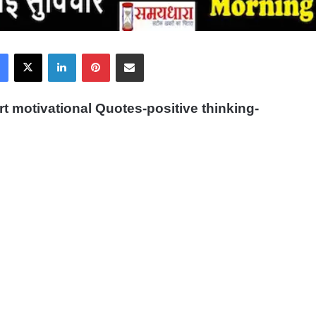
Facebook
X
LinkedIn
Pinterest
Share via Email
 motivational Quotes-positive thinking-