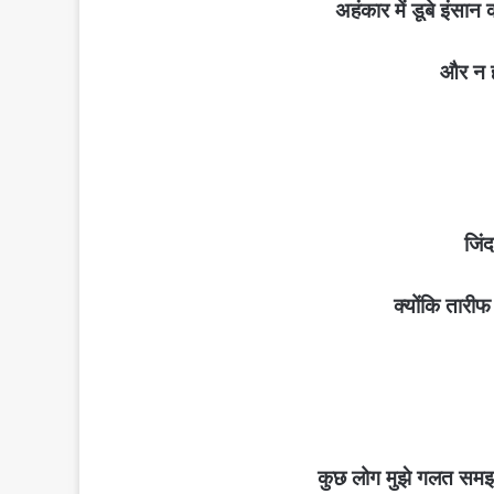
अहंकार में डूबे इंसा
और न ह
जिंद
क्योंकि तारी
कुछ लोग मुझे गलत समझत