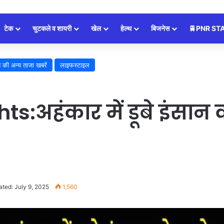
टेक
चुटकले व शायरी
खेल
हेल्थ
बिजनेस
🚆PNR ST
श की अन्य ताजा खबरें
लाइफस्टाइल
:अहंकार में डूबे इंसान
ted: July 9, 2025
1,560