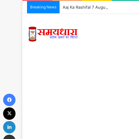
Breaking News
Aaj Ka Rashifal 7 August 2026: आज इन 5 राशिय
Facebook
X
LinkedIn
Share via Email