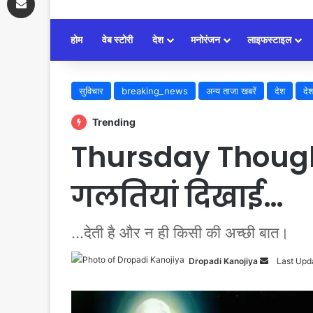
होम
वेब स्टोरी
देश
मनोरंजन
लाइफस्टाइल
सुविचार
breaking_news
अन्य ताजा खबरें
देश
दे
Trending
Thursday Thoughts
गलतियां दिखाई…
...देती है और न ही किसी की अच्छी बात।
Dropadi Kanojiya
Send
Last Upda
an
email