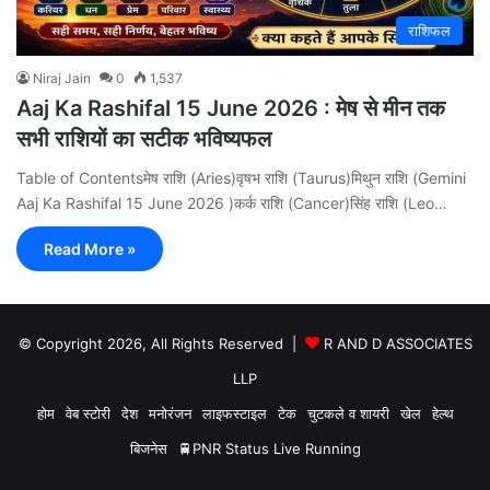
राशिफल
Niraj Jain
0
1,537
Aaj Ka Rashifal 15 June 2026 : मेष से मीन तक
सभी राशियों का सटीक भविष्यफल
Table of Contentsमेष राशि (Aries)वृषभ राशि (Taurus)मिथुन राशि (Gemini
Aaj Ka Rashifal 15 June 2026 )कर्क राशि (Cancer)सिंह राशि (Leo…
Read More »
© Copyright 2026, All Rights Reserved |
R AND D ASSOCIATES
LLP
होम
वेब स्टोरी
देश
मनोरंजन
लाइफस्टाइल
टेक
चुटकले व शायरी
खेल
हेल्थ
बिजनेस
🚆PNR Status Live Running