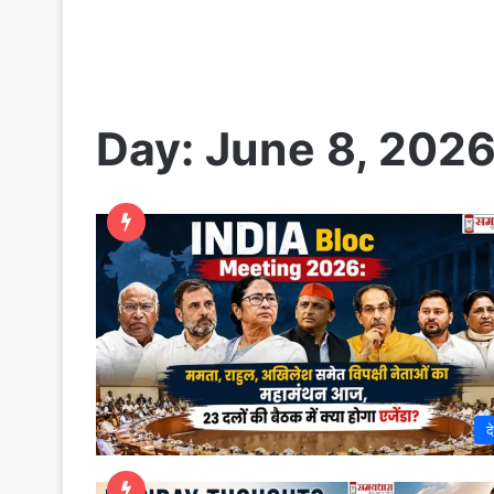
Day:
June 8, 202
द