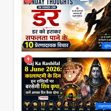
सुविच
लाइफस्टा