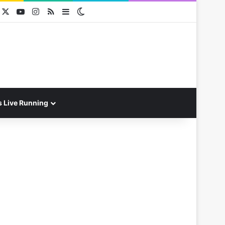
acebook
X
YouTube
Instagram
RSS
Sidebar
Switch skin
s Live Running