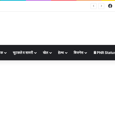
F
पका दिन, सभी 12 राशियों का राशिफल और शुभ उपाय ⭐
ेक
चुटकले व शायरी
खेल
हेल्थ
बिजनेस
🚆PNR Statu