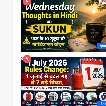
सुविच
बिजन