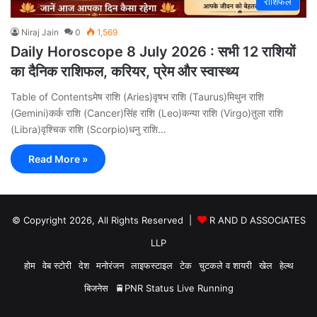
राशिफल
Niraj Jain
0
1,569
Daily Horoscope 8 July 2026 : सभी 12 राशियों
का दैनिक राशिफल, करियर, प्रेम और स्वास्थ्य
Table of Contentsमेष राशि (Aries)वृषभ राशि (Taurus)मिथुन राशि
(Gemini)कर्क राशि (Cancer)सिंह राशि (Leo)कन्या राशि (Virgo)तुला राशि
(Libra)वृश्चिक राशि (Scorpio)धनु राशि…
Read More »
© Copyright 2026, All Rights Reserved |
R AND D ASSOCIATES
LLP
होम
वेब स्टोरी
देश
मनोरंजन
लाइफस्टाइल
टेक
चुटकले व शायरी
खेल
हेल्थ
बिजनेस
🚆PNR Status Live Running