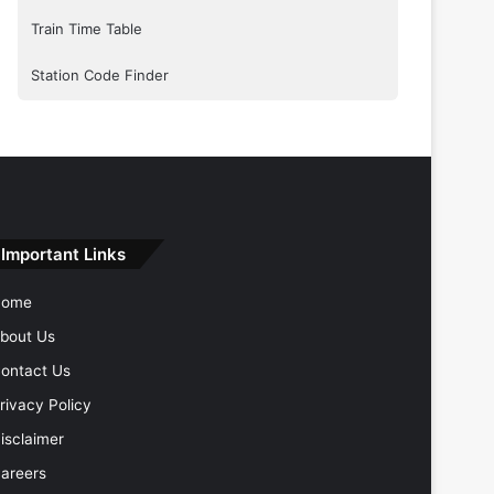
Train Time Table
Station Code Finder
Important Links
Home
bout Us
ontact Us
rivacy Policy
isclaimer
areers