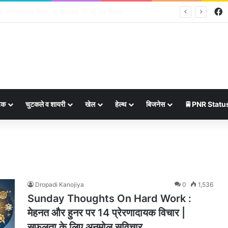
F
पका दिन, सभी 12 राशियों का राशिफल और शुभ उपाय ⭐
ेक
चुटकले व शायरी
खेल
हेल्थ
बिजनेस
🚆PNR Statu
Dropadi Kanojiya
0
1,536
Sunday Thoughts On Hard Work :
मेहनत और हुनर पर 14 प्रेरणादायक विचार |
सफलता के लिए अनमोल सुविचार