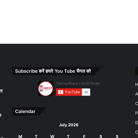
Subscribe करें हमारे You Tube चैनल को
ता
A
C
Calendar
P
र
D
July 2026
C
M
T
W
T
F
S
S