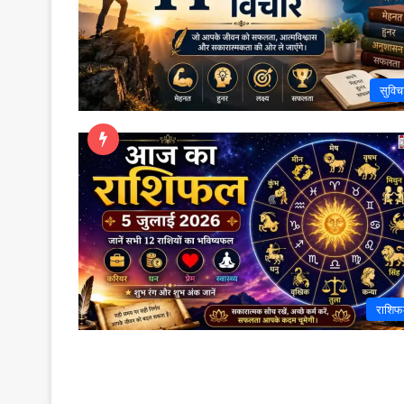
सुविच
राशि