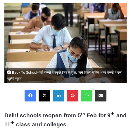
email
Back To School-कई राज्यों में स्कूल फिर से शुरू, जाने दिल्ली सहित अन्य राज्यों में कब
खुलेंगे स्कूल
Facebook
X
LinkedIn
Pinterest
WhatsApp
Share via Email
th
th
Delhi schools reopen from 5
Feb for 9
and
th
11
class and colleges