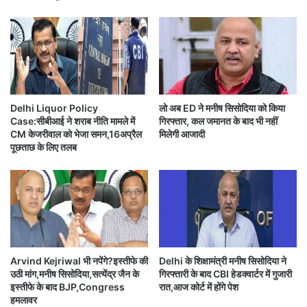
क्या कोरोना वायरस वैक्सीन के साइड इफेक्ट से डरे हुए हैं लोग
प
वा
ट
स
दौ
भी
ड़े
के
गी
लि
आपको यह खबर कैसी लगी?
लो
ए
क
शु
Delhi Liquor Policy
लो अब ED ने मनीष सिसोदिया को किया
ल
रू
अगर आपको यह जानकारी पसंद आई है, तो इसे
Case:सीबीआई ने शराब नीति मामले में
गिरफ्तार, कल जमानत के बाद भी नहीं
,
CM केजरीवाल को भेजा समन,16अप्रैल
मिलेगी आजादी
जा
अपने WhatsApp दोस्तों के साथ जरूर शेयर
पूछताछ के लिए तलब
नें
करें।
टा
इ
म
ऐसी ही और ताज़ा खबरों के लिए 'समयधारा'
स्लॉ
ट
(Samaydhara) से जुड़े रहें।
Arvind Kejriwal भी नपेंगे?इस्तीफे की
Delhi के शिक्षामंत्री मनीष सिसोदिया ने
उठी मांग,मनीष सिसोदिया,सत्येंद्र जैन के
गिरफ्तारी के बाद CBI हेडक्वार्टर में गुजारी
इस्तीफे के बाद BJP,Congress
रात,आज कोर्ट में होंगे पेश
th
th
Delhi schools reopen from 5
Feb for 9
and
हमलावर