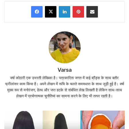
Facebook
X
LinkedIn
Pinterest
Share via Email
Varsa
वर्षा कोठारी एक उभरती लेखिका है। पत्रकारिता जगत में कई ब्रैंड्स के साथ बतौर
इसका एलान दिल्ली सरकार के शिक्षामंत्री और उपमुख्यमंत्री
फ्रीलांसर काम किया है। अपने लेखन में रूचि के चलते समयधारा के साथ जुड़ी हुई है। वर्षा
मुख्य रूप से मनोरंजन, हेल्थ और जरा हटके से संबंधित लेख लिखती है लेकिन साथ-साथ
मनीष सिसोदिया (
Manish Sisodia
) ने शुक्रवार को
लेखन में प्रयोगात्मक चुनौतियां का सामना करने के लिए भी तत्पर रहती है।
एलान किया है।
दिल्ली की केजरीवाल सरकार ने इससे पहले दसवीं और बारहवीं के
छात्रों के लिए भी स्कूल खोल दिए है। बस स्कूल आने के लिए