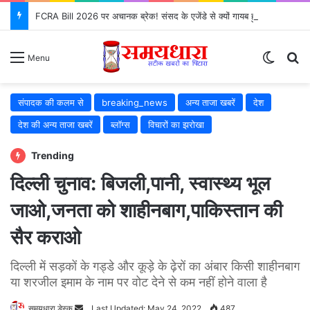
FCRA Bill 2026 पर अचानक ब्रेक! संसद के एजेंडे से क्यों गायब हुआ?
Switch
S
Menu
संपादक की कलम से
breaking_news
अन्य ताजा खबरें
देश
देश की अन्य ताजा खबरें
ब्लॉग्स
विचारों का झरोखा
Trending
दिल्ली चुनाव: बिजली,पानी, स्वास्थ्य भूल
जाओ,जनता को शाहीनबाग,पाकिस्तान की
सैर कराओ
दिल्ली में सड़कों के गड्डे और कूड़े के ढ़ेरों का अंबार किसी शाहीनबाग
या शरजील इमाम के नाम पर वोट देने से कम नहीं होने वाला है
समयधारा डेस्क
Send
Last Updated: May 24, 2022
487