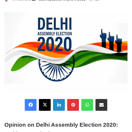
an
email
Facebook
X
LinkedIn
Pinterest
WhatsApp
Share via Email
Opinion on Delhi Assembly Election 2020: