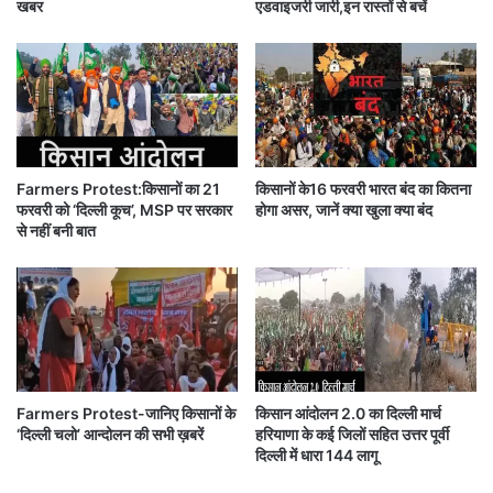
निकला है।
खबर
एडवाइजरी जारी,इन रास्तों से बचें
अ
दा
ग
यी
ला
र
farmers-protest-live farmers-will-resume-
स
हे
talks-with-central-government on-29-
प्ता
गा
ह
ऐ
december
सा
ग
Farmers Protest:किसानों का 21
किसानों के16 फरवरी भारत बंद का कितना
सरकार और किसानों के बीच गतिरोध को खत्म करने के लिए
णे
फरवरी को ‘दिल्ली कूच’, MSP पर सरकार
होगा असर, जानें क्या खुला क्या बंद
श
किसान संगठनों ने आज बैठक की।
से नहीं बनी बात
जी
क
ह
कृषि मंत्री की भेजी गई चिट्ठी पर विचार करने के लिए यह बैठक
ते
बुलाई गई थी।
हैं
आपको बता दें कि पंजाब (Punjab) और हरियाणा (Haryana)
Farmers Protest-जानिए किसानों के
किसान आंदोलन 2.0 का दिल्ली मार्च
के किसान कृषि बिलों के खिलाफ दिल्ली (Delhi) से सटी सीमाओं
‘दिल्ली चलो’ आन्दोलन की सभी ख़बरें
हरियाणा के कई जिलों सहित उत्तर पूर्वी
पर धरना दे रहे हैं।
दिल्ली में धारा 144 लागू