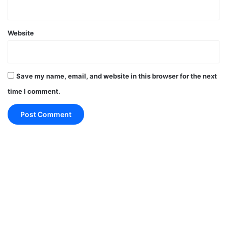
पत्र में यह भी साफ कर दिया गया है कि MSP को लेकर किसी
भी नई मांग को बातचीत के एजेंडे में शामिल नहीं किया जाएगा।
Website
अकाली दल ने कहा है कि केंद्र की नरेंद्र मोदी सरकार को
किसानों को बदनाम करना बंद कर देना चाहिए और कृषि कानूनों
Save my name, email, and website in this browser for the next
को रद्द कर देना चाहिए।
time I comment.
वहीं, CPI महासचिव सीताराम येचुरी ने किसान आंदोलन को लेकर
केंद्र सरकार पर निशाना साधते हुए कहा कि केंद्र सरकार की
बातों में कोई विश्वास नहीं है।
सरकार ने बिल पारित किए लेकिन किसानों के साथ बात नहीं की।
यह बिल बिना किसी चर्चा के पारित किए गए।