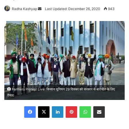
Radha Kashyap
Send
Last Updated: December 26, 2020
943
an
email
Farmers Protest Live: किसान यूनियन 29 दिसंबर को सरकार से बातचीत के लिए
तैयार
Facebook
X
LinkedIn
Pinterest
WhatsApp
Share via Email