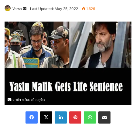
Varsa
Send
Last Updated: May 25, 2022
1,626
an
email
यासीन मलिक को उम्रकैद
Facebook
X
LinkedIn
Pinterest
WhatsApp
Share via Email