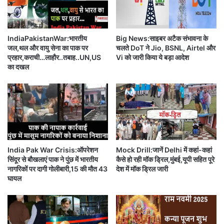
P
h
L
a
की
n
ट्रा
IndiaPakistanWar:भारतीय
Big News:साइबर अटैक संभावना के
का
जल,थल और वायु सेना का पाक पर
चलते DoT ने Jio, BSNL, Airtel और
फी
आ
प्रहार,कराची…लाहौर..तबाह..UN,US
Vi को जारी किया ये बड़ा आदेश
से
जा
का दखल
ब
दी
स
मा
ए
र्च
क
हिं
क
स
द
क
म
,
दू
आ
India Pak War Crisis:ऑपरेशन
Mock Drill:जानें Delhi में कहां-कहां
र
ग
सिंदूर से बौखलाएं पाक ने पुंछ में भारतीय
कैसे हो रही मॉक ड्रिल,मुंबई,यूपी सहित पूरे
ज
नागरिकों पर दागी गोलीबारी,15 की मौत 43
देश में मॉक ड्रिल जारी
नी
घायल
-
तो
ड़
फो
पटियाला हाउस स्थित विशेष न्यायाधीश ने एनआईए अधिकारियों