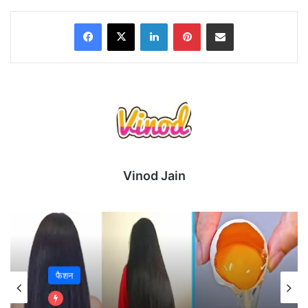
Facebook
X
LinkedIn
Pinterest
Share via Email
Vinod Jain
जहां डिफेंडिंग चैंपियन Royal Challengers Bengaluru ने
शानदार प्रदर्शन करते हुए Lucknow Super Giants को 5
विकेट से हराकर अंक तालिका में शीर्ष स्थान हासिल कर लिया।
फैशन
RCB vs LSG Highlights
यह मुकाबला M