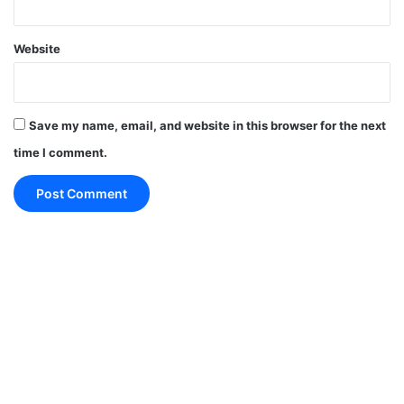
RCB vs LSG Highlights
Website
🧱 मिचेल मार्श की धीमी पारी
Save my name, email, and website in this browser for the next
मार्श ने 40 रन बनाए, लेकिन इसके लिए 32 गेंदें खेलीं।
time I comment.
बल्लेबाज
रन
गेंद
स्ट्राइक रेट
मिचेल मार्श
40
32
125
RCB vs LSG Highlights
टी20 के हिसाब से यह पारी
धीमी रही और टीम पर दबाव बढ़ा।
❌ मिडिल ऑर्डर की विफलता