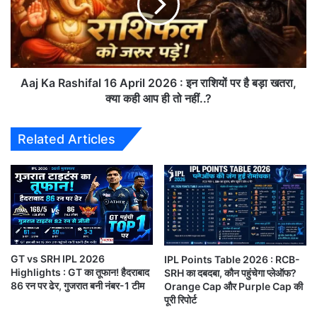
t
a
रॉयल चैलेंजर्स
15.1
s
147/5
जीत
R
बेंगलुरु
ओवर
:
a
फॉ
s
र्म
h
में
i
Aaj Ka Rashifal 16 April 2026 : इन राशियों पर है बड़ा खतरा,
🏏 मैच का ओवरव्यू (
RCB vs LSG Highlights
)
लौ
f
क्या कही आप ही तो नहीं..?
टी
a
चे
l
यह मुकाबला पूरी तरह से आरसीबी के नियंत्रण में रहा। पहले
Related Articles
न्न
1
गेंदबाजी में उन्होंने लखनऊ को छोटे स्कोर पर रोका और फिर
ई
6
सु
बल्लेबाजी में आक्रामक अंदाज दिखाते हुए लक्ष्य को आसानी से
A
प
p
हासिल कर लिया।
र
r
किं
i
ग्स
l
,
🔥 लखनऊ सुपर जायंट्स की पारी: संघर्ष और अस्थिरता
2
ल
GT vs SRH IPL 2026
IPL Points Table 2026 : RCB-
0
Highlights : GT का तूफान! हैदराबाद
SRH का दबदबा, कौन पहुंचेगा प्लेऑफ?
गा
2
लखनऊ की शुरुआत संभली हुई रही, लेकिन टीम लगातार विकेट
86 रन पर ढेर, गुजरात बनी नंबर-1 टीम
Orange Cap और Purple Cap की
ता
6
गंवाती रही जिससे बड़ा स्कोर बनाना मुश्किल हो गया।
पूरी रिपोर्ट
र
: