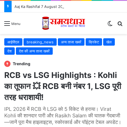
Aaj Ka Rashifal 7 August 2026: आज इन 5 राशियों की चमकेगी किस्मत, जानें सभी 12 राशियों का भविष्यफल
Switch
S
Menu
आईपीएल
breaking_news
अन्य ताजा खबरें
क्रिकेट
खेल
देश
देश की अन्य ताजा खबरें
Trending
RCB vs LSG Highlights : Kohli
का तूफान 💥 RCB बनी नंबर 1, LSG पूरी
तरह धराशायी!
IPL 2026 में RCB ने LSG को 5 विकेट से हराया। Virat
Kohli की शानदार पारी और Rasikh Salam की घातक गेंदबाजी
—जानें पूरा मैच हाइलाइट्स, स्कोरकार्ड और पॉइंट्स टेबल अपडेट।