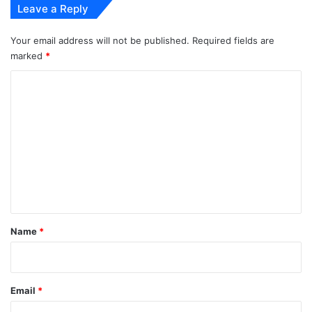
बाद में वापसी, लेकिन सिर्फ 1 रन
Leave a Reply
हीं
.
Your email address will not be published.
Required fields are
.
यह घटना लखनऊ के लिए बड़ा झटका साबित हुई।
?
marked
*
C
o
m
m
e
n
t
*
Name
*
Email
*