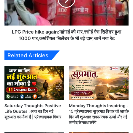
r
A
i
I
बुलंदी देर तक किस शख्श के हिस्से में रहती है
c
I
e
M
h
बहुत ऊँची इमारत हर घड़ी खतरे में रहती है।
S
i
LPG Price hike again:महंगाई की मार,रसोई गैस सिलेंडर हुआ
में
k
1000 पार,कमर्शियल सिलेंडर के भी बढ़े दाम,जानें नया रेट
न
e
हीं
a
Related Articles
दे
g
ने
a
प
i
ड़ें
n
गे
:
पै
म
से
हं
,
गा
3
Saturday Thoughts Positive
Monday Thoughts Inspiring :
ई
Life Quotes : आज का दिन नई
15 प्रेरणादायक सुप्रभात विचार जो आपके
0
की
शुरुआत का मौका है | प्रेरणादायक विचार
दिन की शुरुआत सकारात्मक ऊर्जा और नई
0
मा
किसी मुकाम को हासिल करना;
उम्मीद के साथ करेंगे।
रु
र
कोई बड़ी बात नहीं है,
प
,