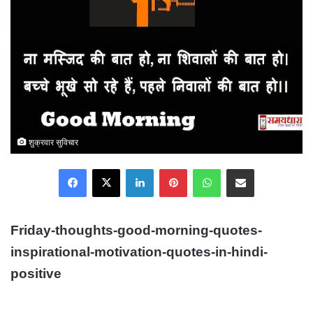
शुक्रवार सुविचार
Facebook
X
LinkedIn
Pinterest
WhatsApp
Share via Email
Friday-thoughts-good-morning-quotes-
inspirational-motivation-quotes-in-hindi-
positive