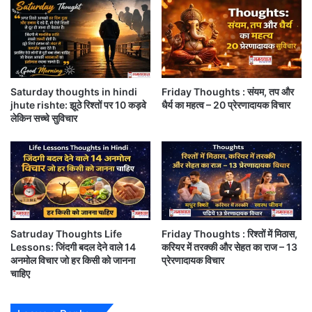
ये
र
उस मुकाम पर ठहरना बड़ी बात होती है।
त
सो
कामयाबी हासिल करना बड़ी बात नहीं है
क
ई
के
गै
उसे बरक़रार रखना बड़ी बात होती है
स
स
चुनौतियों के इस दौर में सब बुलंदियों को छूने में लगे हैं
भी
सि
Saturday thoughts in hindi
Friday Thoughts : संयम, तप और
टे
लें
बुलंदियों को छूना बड़ी बात नहीं है
jhute rishte: झूठे रिश्तों पर 10 कड़वे
धैर्य का महत्व – 20 प्रेरणादायक विचार
स्ट
ड
लेकिन सच्चे सुविचार
बुलंदियों पर टिकना बड़ी बात होती है।
फ्री
र
हु
आ
1
0
0
0
पा
Satruday Thoughts Life
Friday Thoughts : रिश्तों में मिठास,
र
Lessons: जिंदगी बदल देने वाले 14
करियर में तरक्की और सेहत का राज – 13
,
अनमोल विचार जो हर किसी को जानना
प्रेरणादायक विचार
चाहिए
क
म
र्शि