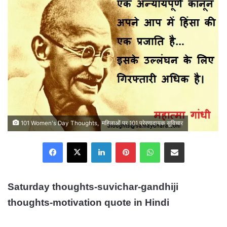
101 Women's Day Thoughts, महिलाओं पर 101 प्रेरणादायक सुविचार
Facebook
X
LinkedIn
Pinterest
WhatsApp
Share via Email
Saturday thoughts-suvichar-gandhiji
thoughts-motivation quote in Hindi