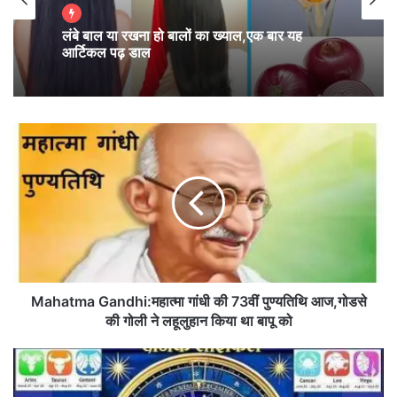
लंबे बाल या रखना हो बालों का ख्याल,एक बार यह
आर्टिकल पढ़ डाल
जब तक गलती करने की स्वतंत्रता ना हो तब तक स्वतंत्रता का
कोई मतलब नहीं है।
M
a
महात्मा गाँधी
h
a
t
m
a
G
a
n
Mahatma Gandhi:महात्मा गांधी की 73वीं पुण्‍यतिथि आज,गोडसे
हर उस एक पापी को क्षमा किया जा सकता है, जो हृदय से
d
की गोली ने लहूलुहान किया था बापू को
पश्चाताप करे।
h
i
3
:
0
म
ज