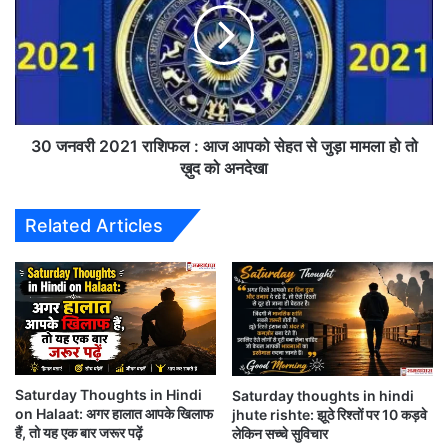
हा
महात्मा गाँधी
न
त्मा
व
गां
री
धी
2
की
0
7
Saturday thoughts-suvichar-gandhiji
2
3
1
30 जनवरी 2021 राशिफल : आज आपको सेहत से जुड़ा मामला हो तो
thoughts-motivation quote in Hindi
वीं
रा
ख़ुद को अनदेखा
पु
शि
ण्‍य
फ
Related Articles
ति
ल
थि
:
यह सुविचार भी पढ़े
आ
आ
ज
ज
,
आ
Tuesday Thoughts : किसी भी रिश्ते को बनाए रखने के
गो
प
ड
को
लिए गिड़गिड़ाने की जरुरत नहीं
से
से
की
Saturday Thoughts in Hindi
Saturday thoughts in hindi
ह
Sunday Thoughts : असफल होना बुरा है लेकिन प्रयास
on Halaat: अगर हालात आपके खिलाफ
jhute rishte: झूठे रिश्तों पर 10 कड़वे
गो
त
हैं, तो यह एक बार जरूर पढ़ें
लेकिन सच्चे सुविचार
ली
से
ही ना करना महाबुरा है