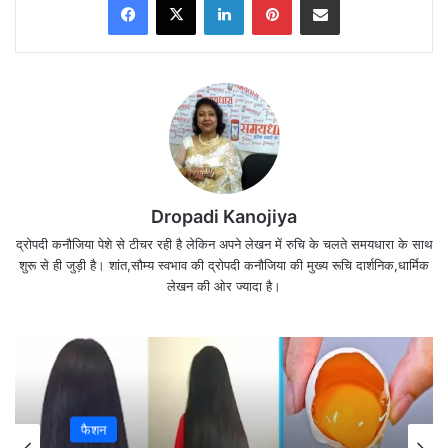
Dropadi Kanojiya
एक अन्यायपूर्ण कानून अपने आप में हिंसा की एक प्रजाति है।
द्रोपदी कनौजिया पेशे से टीचर रही है लेकिन अपने लेखन में रुचि के चलते समयधारा के साथ
शुरू से ही जुड़ी है। शांत,सौम्य स्वभाव की द्रोपदी कनौजिया की मुख्य रूचि दार्शनिक,धार्मिक
इसके उल्लंघन के लिए गिरफ्तारी अधिक है।
लेखन की ओर ज्यादा है।
महात्मा गाँधी
फैशन