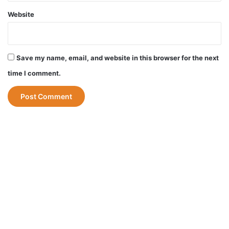
Website
china corona news
corona news in hindi
corona virus outbreak in china
Save my name, email, and website in this browser for the next
time I comment.
corona virus updates
corona virus vaccine live updates in hindi
covid 19 news
covid 19 updates
World corona updates
कोरोना की ख़बरें
कोरोना वायरस अपडेट
कोरोना वायरस आउटब्रेक
चाइना में फिर कोरोना का कहर