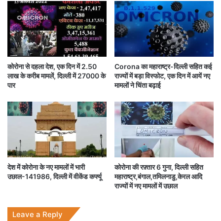
द
र
नेशनल हेल्थ कमीशन ने बुधवार को हेबेई प्रांत में 20 नए मामले
ला
शि
व
कं
दर्ज किए जिससे रविवार के बाद से प्रांत में संक्रमितों की संख्या
जा
बढ़कर 39 हो गई है।
हु
आ
कोरोना से दहला देश, एक दिन में 2.50
Corona का महाराष्ट्र-दिल्ली सहित कई
म
उत्तरी चीन के हेबेई प्रांत में पिछले एक हफ्ते में 127 नए कोरोना
लाख के करीब मामलें, दिल्ली में 27000 के
राज्यों में बड़ा विस्फोट, एक दिन में आयें नए
ज
पार
मामलों ने चिंता बढ़ाई
के मामले सामने आए हैं।
बू
त
बीजिंग में भी बुधवार को संक्रमण का एक मामला सामने आया और
लायोनिंग तथा हीलोंगजियांग प्रांतों में भी बड़े पैमाने पर जांच की
गई और सीमित लॉकडाउन लगाया गया है।
देश में कोरोना के नए मामलों में भारी
कोरोना की रफ़्तार 6 गुना, दिल्ली सहित
सरकारी प्रसारक CCTV के अनुसार लायोनिंग प्रांत ने अपने
उछाल-141986, दिल्ली में वीकेंड कर्फ्यू
महाराष्ट्र,बंगाल,तमिलनाडु,केरल आदि
राज्यों में नए मामलों में उछाल
16 जिलों में लोगों को घर पर रहने का निर्देश दिया है
Leave a Reply
और कहीं बाहर आने जाने के लिए लोगों को अपनी 72 घंटे के