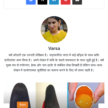
Varsa
वैक्सीन की सुगबुगाहट के बीच कोरोना ने एक बार फिर चीन को
वर्षा कोठारी एक उभरती लेखिका है। पत्रकारिता जगत में कई ब्रैंड्स के साथ बतौर
अपने शिंकजे में ले लिया है l
फ्रीलांसर काम किया है। अपने लेखन में रूचि के चलते समयधारा के साथ जुड़ी हुई है। वर्षा
मुख्य रूप से मनोरंजन, हेल्थ और जरा हटके से संबंधित लेख लिखती है लेकिन साथ-साथ
लेखन में प्रयोगात्मक चुनौतियां का सामना करने के लिए भी तत्पर रहती है।
चीन (China) में कोरोना वायरस तेजी से फैल रहा है। चीन में
पांच महीनों में सबसे ज्यादा नए मामले मिले हैं l
हालात इतने बदतर हो चले है कि साउथ बीजिंग (South of
Beijing) के दो शहरों को सील कर दिया गया है।
फैशन