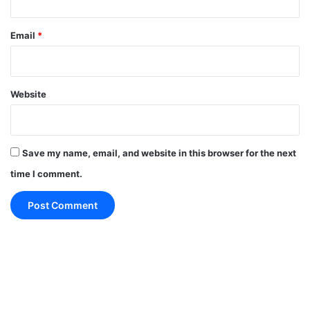
आपको यह खबर कैसी लगी?
Email
*
अगर आपको यह जानकारी पसंद आई है, तो इसे
अपने WhatsApp दोस्तों के साथ जरूर शेयर
करें।
Website
ऐसी ही और ताज़ा खबरों के लिए 'समयधारा'
Save my name, email, and website in this browser for the next
(Samaydhara) से जुड़े रहें।
time I comment.
# Maruti Suzuki India
Coronavirus
COVID-19
customers and cars
face masks
face shield
hand gloves