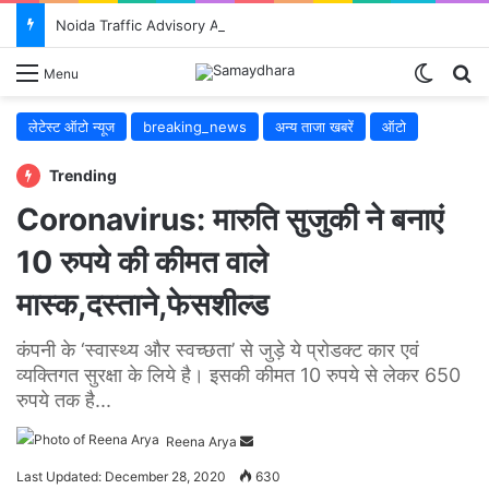
Noida Traffic Advisory August 2026: ध्यान दें! 5 से 8 अगस्त तक ग्रेटर नोएडा में बदलेंगे रूट, जानिए किन रास्तों से बचें
Switch
S
Menu
लेटेस्ट ऑटो न्यूज
breaking_news
अन्य ताजा खबरें
ऑटो
Trending
Coronavirus: मारुति सुजुकी ने बनाएं
10 रुपये की कीमत वाले
मास्क,दस्ताने,फेसशील्ड
कंपनी के ‘स्वास्थ्य और स्वच्छता’ से जुड़े ये प्रोडक्ट कार एवं
व्यक्तिगत सुरक्षा के लिये है। इसकी कीमत 10 रुपये से लेकर 650
रुपये तक है...
Reena Arya
Send
an
Last Updated: December 28, 2020
630