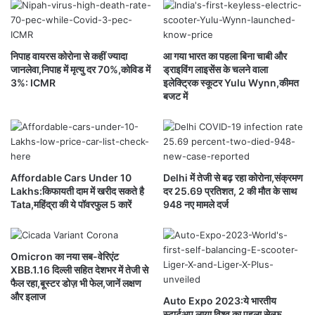
I
जा
R
नि
,
यें
उत्पादों में
फेस मास्क (face mask), जूते को ढकने के लिये
ये
कै
निपाह वायरस कोरोना से कहीं ज्यादा
आ गया भारत का पहला बिना चाबी और
कवर, दस्ताने (gloves) और ‘फेस शील्ड
’
(face
है
सा
जानलेवा,निपाह में मृत्यु दर 70%,कोविड में
ड्राइविंग लाइसेंस के चलने वाला
व
हो
shield)
शामिल हैं।
3%: ICMR
इलेक्ट्रिक स्कूटर Yulu Wynn,कीमत
ज
गा
बजट में
ह
आ
ग्राहक समीप के मारुति के शो रूम जाकर या वेबसाइट पर
प
का
ऑनलाइन इन नये उत्पादों की जानकारी ले सकते हैं।
अ
ग
Affordable Cars Under 10
Delhi में तेजी से बढ़ रहा कोरोना,संक्रमण
ला
कंपनी ने कहा कि ग्राहकों के बीच भरोसा मजबूत करने के लिये वह
Lakhs:किफायती दाम में खरीद सकते है
दर 25.69 प्रतिशत, 2 की मौत के साथ
स
अपने
‘स्वास्थ्य और स्वच्छता’
श्रेणी में और उत्पाद लाएगी।
Tata,महिंद्रा की ये पॉवरफुल 5 कारें
948 नए मामले दर्ज
प्ता
ह
Omicron का नया सब-वेरिएंट
XBB.1.16 दिल्ली सहित देशभर में तेजी से
Maruti Suzuki India launched Coronavirus
फैल रहा,बूस्टर डोज़ भी फेल,जानें लक्षण
और इलाज
protection accessories
Auto Expo 2023:ये भारतीय
स्टार्टअप लाया विश्व का पहला सेल्फ