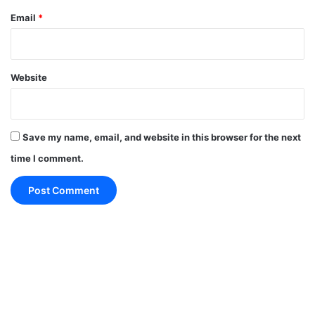
लिए गिड़गिड़ाने की जरुरत नहीं
Email
*
Sunday Thoughts : असफल होना बुरा है लेकिन प्रयास
ही ना करना महाबुरा है
Website
Friday Thoughts : मैं उन लोगों का आभारी हूं जिन्होंने मुझे
छोड़ दिया…..
Save my name, email, and website in this browser for the next
time I comment.
हो जाएँ बेफिक्र..! अगर आप पीते है रोजाना कॉफी तो डायबिटीज
का खतरा होगा कम..!
Thought of the day : रिश्ता”बारिश जैसा नहीं होना
चाहिए…
गाय से जुड़ी सोशल मीडिया में वायरल कुछ रोचक जानकारीयां