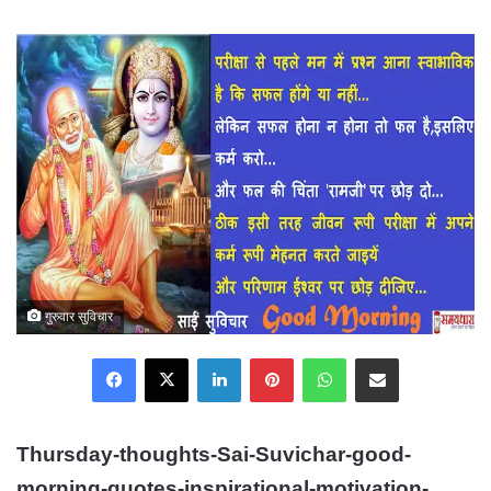
an
email
गुरुवार सुविचार
Facebook
X
LinkedIn
Pinterest
WhatsApp
Share via Email
Thursday-thoughts-Sai-Suvichar-good-
morning-quotes-inspirational-motivation-