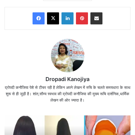
Facebook
X
LinkedIn
Pinterest
Share via Email
Dropadi Kanojiya
द्रोपदी कनौजिया पेशे से टीचर रही है लेकिन अपने लेखन में रुचि के चलते समयधारा के साथ
परीक्षा से पहले मन में प्रश्न आना स्वाभाविक है कि सफल होंगे या
शुरू से ही जुड़ी है। शांत,सौम्य स्वभाव की द्रोपदी कनौजिया की मुख्य रूचि दार्शनिक,धार्मिक
नहीं,
लेखन की ओर ज्यादा है।
लेकिन सफल होना न होना तो फल है,इसलिए कर्म करो
और फल की चिंता ‘रामजी’ पर छोड़ दो