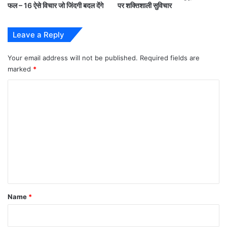
में
दूसरे वो जो करते है पर सोचते नहीं.
फल – 16 ऐसे विचार जो जिंदगी बदल देंगे
पर शक्तिशाली सुविचार
मे
ट्रो
Leave a Reply
स्टे
श
न
Your email address will not be published.
Required fields are
फूं
marked
*
का
C
,
R
o
e
m
d
Z
m
o
e
n
e
n
में
t
आ
यह भी पढ़े:
*
र्मी
Name
*
Tuesday Thoughts : किसी भी रिश्ते को बनाए रखने के