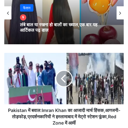
फैशन
ठीक इसी तरह जीवन रूपी परीक्षा में अपने कर्म रूपी मेहनत करते
जाइयें
लंबे बाल या रखना हो बालों का ख्याल,एक बार यह
आर्टिकल पढ़ डाल
और परिणाम ईश्वर पर छोड़ दीजिए।
P
a
k
i
s
t
a
n
में
ब
Pakistan में बवाल:Imran Khan का आजादी मार्च हिंसक,आगजनी-
वा
तोड़फोड़,प्रदर्शनकारियों ने इस्लामाबाद में मेट्रो स्टेशन फूंका,Red
ल
Zone में आर्मी
गुरु हमें स्वीकार न करें,
: