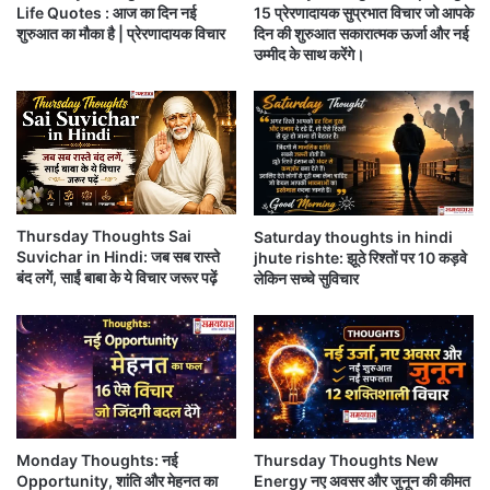
Life Quotes : आज का दिन नई
15 प्रेरणादायक सुप्रभात विचार जो आपके
ज
दि
शुरुआत का मौका है | प्रेरणादायक विचार
दिन की शुरुआत सकारात्मक ऊर्जा और नई
नी
न
उम्मीद के साथ करेंगे।
-
,
तो
गु
ड़
रू
फो
वा
ड़
र
,
प्र
द
Thursday Thoughts Sai
Saturday thoughts in hindi
र्श
Suvichar in Hindi: जब सब रास्ते
jhute rishte: झूठे रिश्तों पर 10 कड़वे
न
बंद लगें, साईं बाबा के ये विचार जरूर पढ़ें
लेकिन सच्चे सुविचार
का
रि
यों
ने
जीवन में दो ही लोग असफल होते है,
इ
स्ला
मा
एक वो जो सोचते है लेकिन करते नहीं,
बा
Monday Thoughts: नई
Thursday Thoughts New
द
Opportunity, शांति और मेहनत का
Energy नए अवसर और जुनून की कीमत